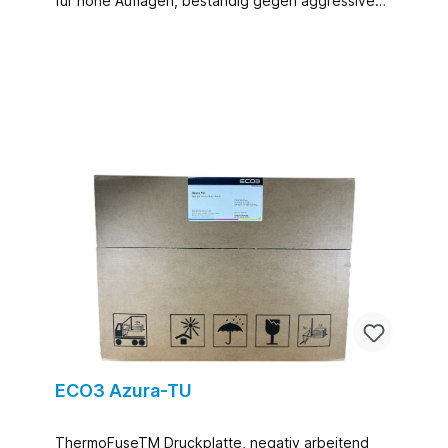
für hohe Auflagen, beständig gegen aggressive
Druckchemikalien wie UV-Druckfarben und UV-
Gummituchwaschmittel (optional einbrennbar)
ECO3 Azura-TU
ThermoFuseTM Druckplatte, negativ arbeitend